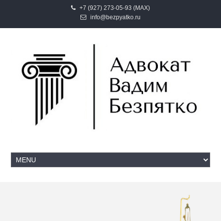
+7 (927) 273-05-93 (MAX)
info@bezpyatko.ru