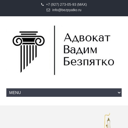
+7 (927) 273-05-93 (MAX)
info@bezpyatko.ru